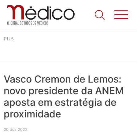
Jornal Médico
Médico – O Jornal de Todos os Médicos. Onde as notícias
Skip
realmente contam! Tudo o que se passa na Saúde!
PUB
to
content
Vasco Cremon de Lemos:
novo presidente da ANEM
aposta em estratégia de
proximidade
20 dez 2022