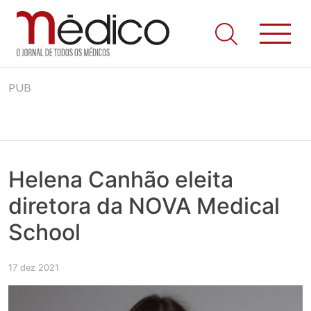
Jornal Médico
Médico – O Jornal de Todos os Médicos. Onde as notícias
Skip
realmente contam! Tudo o que se passa na Saúde!
PUB
to
content
Helena Canhão eleita
diretora da NOVA Medical
School
17 dez 2021