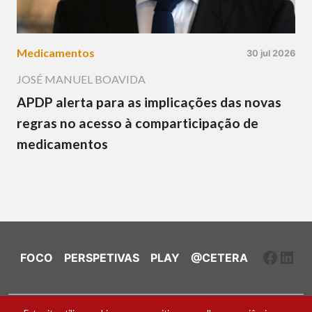
Medicamentos
30 jul 2026
JOSÉ MANUEL BOAVIDA
APDP alerta para as implicações das novas
regras no acesso à comparticipação de
medicamentos
Faceb
Link
FOCO
PERSPETIVAS
PLAY
@CETERA